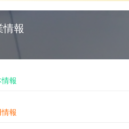
業情報
本情報
名
西濃運輸
ガナ
セイノウ
用情報
地 郵便番号
437-0065
静岡県袋
対象
文系,理