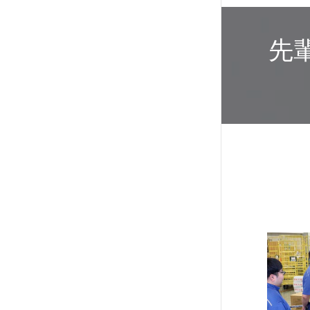
担当
募集
先
担当
その
メー
勤務
電話
給与
FAX
URL
従業
従業
年間
イン