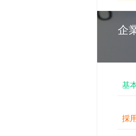
企
基
企業
フリ
採
所在
住所
募集