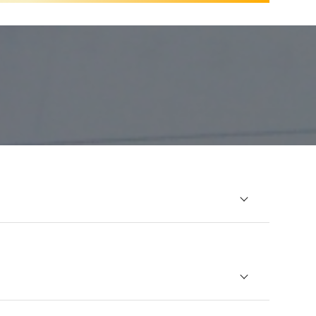
株式会社袋井支店
ウンユカブシキガイシャフクロイシテン
井市堀越361
系,新卒（大学院）,新卒（大学）,新卒（短大）,新卒（専