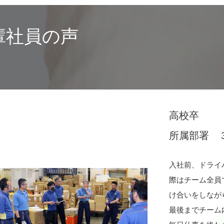
門）,既
者部署
労務課
職種
その他
輩社員の声
者名
浅井
他の職種
ドライバ
ルアドレス
seino428a
地
袋井市
番号
0538-42-
269,800
0538-42-
https://ww
高校卒
員数
16324人
所属部署 
員の男女比
ほとんど
休日日数
120日
入社前、ドライ
ターンシップ
無
際はチーム全員
け合いをしなが
最後までチーム