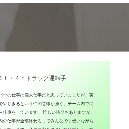
卒,高卒
ー
2@seino.co.jp
1133
 円 ～
1138
w.seino.co.jp/seino/
３ｔ・４ｔトラック運転手
男性
バーの仕事は個人仕事だと思っていましたが、実
でやりきるという仲間意識が強く、チーム内で助
ら仕事をしています。 忙しい時期もありますが、
内の仕事が全部終わるまでみんなで手伝いながら