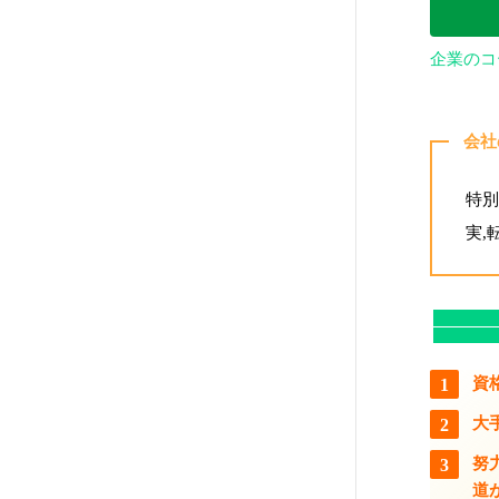
企業のコ
会社
特別
実,
資
大
努
道