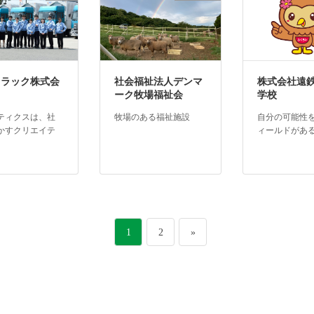
トラック株式会
社会福祉法人デンマ
株式会社遠
ーク牧場福祉会
学校
ティクスは、社
牧場のある福祉施設
自分の可能性
かすクリエイテ
ィールドがあ
。
ペ
ペ
1
2
»
ー
ー
ジ
ジ