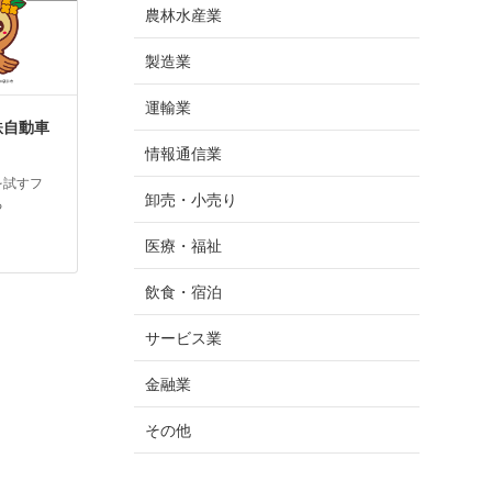
農林水産業
製造業
運輸業
鉄自動車
情報通信業
を試すフ
卸売・小売り
る
医療・福祉
飲食・宿泊
サービス業
金融業
その他