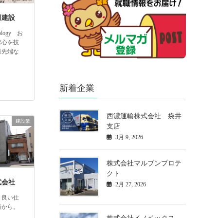
田建設
nology お
求心を技
最先端な
新着企業
西濃運輸株式会社 袋井
建設業
支店
3月 9, 2026
株式会社マルブンプロテ
クト
式会社
2月 27, 2026
。良い仕
裕から。