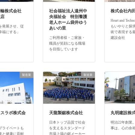
運輸株式会社
社会福祉法人遠州中
株式会社内
支店
央福祉会 特別養護
Heart and Tech
老人ホーム袋井ゆう
を発展させ、従
もいやりと探
あいの里
幸福にする」
術で表現する
ご利用者様・ご家族・
建設会社
職員が笑顔になる職場
を目指しています
製造業
製造業
イスラボ株式会
天龍製鋸株式会社
丸明建設株
日本トップ品質で社会
明治22年創業
プライベートも
を支えるスタンダード
事は、心の余
美と健康に貢献
市場上場の鋸メーカー