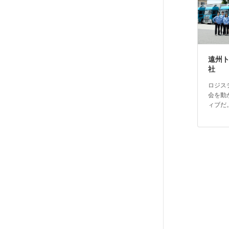
遠州
社
ロジス
会を動
ィブだ
投
稿
の