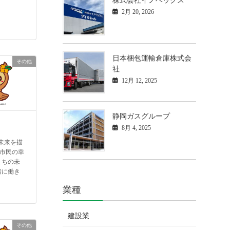
株式会社イノベックス
2月 20, 2026
日本梱包運輸倉庫株式会
その他
社
12月 12, 2025
静岡ガスグループ
8月 4, 2025
未来を描
 市民の幸
まちの未
緒に働き
業種
建設業
その他