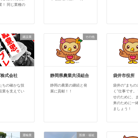
業！ 同じ業種の
建設業
その他
プ株式会社
静岡県農業共済組合
袋井市役所
たちの確かな技
静岡の農業の継続と発
袋井の“まちの
設業を支えてい
展に貢献！！
く”仕事です。
せのために、
来のために一
ましょう！
運輸業
医療・福祉