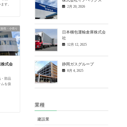
株式会社イノベックス
います。
2月 20, 2026
卸売・小売り
日本梱包運輸倉庫株式会
社
12月 12, 2025
静岡ガスグループ
業株式会
8月 4, 2025
品・部品
テムを扱
業種
建設業