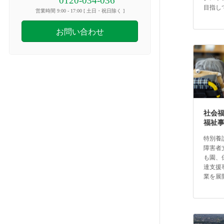
0120-034-036
目指し
営業時間 9:00 - 17:00 [ 土日・祝日除く ]
お問い合わせ
社会
福祉
特別養
障害者
も園、
達支援
業を展