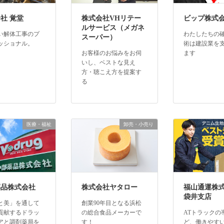
社 覚堂
株式会社VHリテー
ビップ株式
ルサービス（メガネ
い解体工事のプ
わたしたちの
スーパー）
ッショナル。
術は建設業を
お客様のお悩みをお伺
ます
いし、ベストな見え
方・聴こえ方を提案す
る
医療・福祉
卸売・小売り
薬品株式会社
株式会社ヤタロー
福山通運株
袋井支店
と美」を通して
創業90年目となる浜松
貢献するドラッ
の総合食品メーカーで
ATトラックの
アと調剤薬局を
す！
ど、働きやす