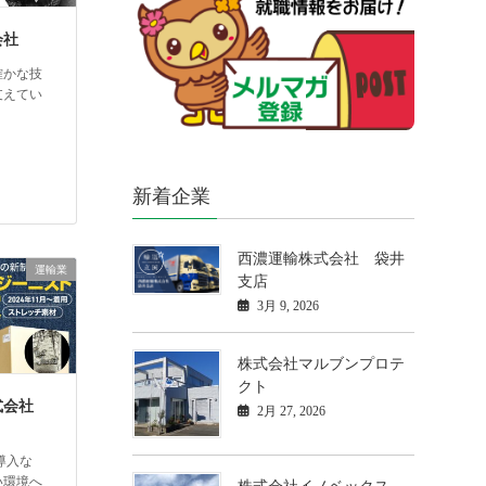
会社
確かな技
支えてい
新着企業
西濃運輸株式会社 袋井
運輸業
支店
3月 9, 2026
株式会社マルブンプロテ
クト
式会社
2月 27, 2026
導入な
い環境へ