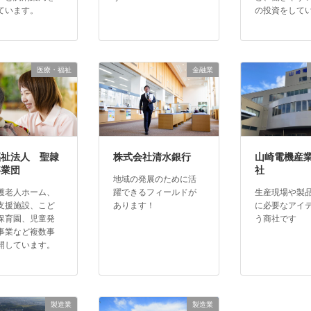
ています。
の投資をして
医療・福祉
金融業
福祉法人 聖隷
株式会社清水銀行
山崎電機産
事業団
社
地域の発展のために活
護老人ホーム、
躍できるフィールドが
生産現場や製
支援施設、こど
あります！
に必要なアイ
保育園、児童発
う商社です
事業など複数事
開しています。
製造業
製造業