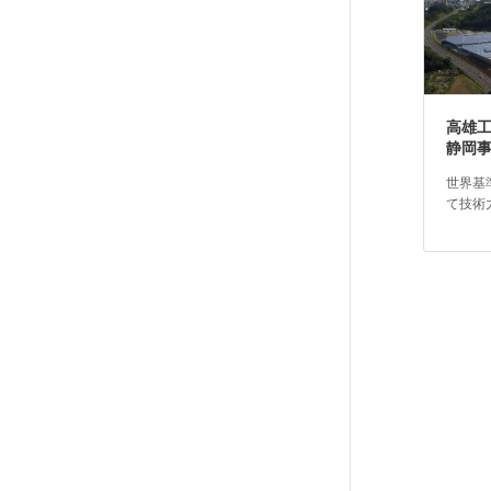
高雄
静岡
世界基
て技術