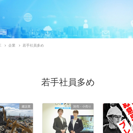
E
企業
若手社員多め
若手社員多め
建設業
卸売・小売り