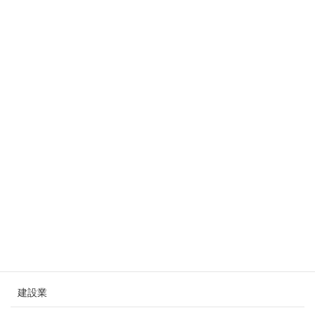
株式会社イノベックス
2月 20, 2026
日本梱包運輸倉庫株式会社
12月 12, 2025
静岡ガスグループ
8月 4, 2025
業種
建設業