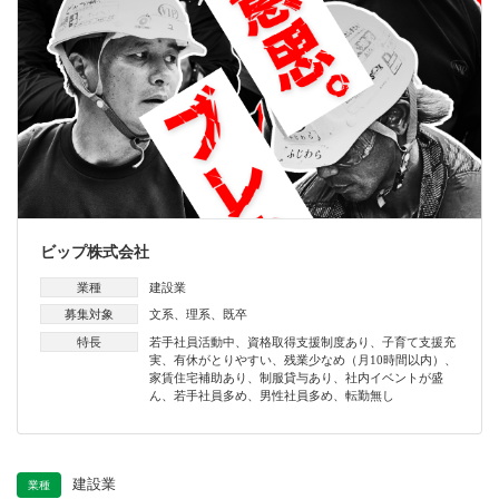
ビップ株式会社
業種
建設業
募集対象
文系
、
理系
、
既卒
特長
若手社員活動中
、
資格取得支援制度あり
、
子育て支援充
実
、
有休がとりやすい
、
残業少なめ（月10時間以内）
、
家賃住宅補助あり
、
制服貸与あり
、
社内イベントが盛
ん
、
若手社員多め
、
男性社員多め
、
転勤無し
建設業
業種