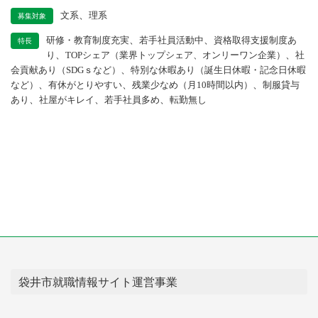
、
文系
理系
募集対象
、
、
研修・教育制度充実
若手社員活動中
資格取得支援制度あ
特長
、
、
り
TOPシェア（業界トップシェア、オンリーワン企業）
社
、
会貢献あり（SDGｓなど）
特別な休暇あり（誕生日休暇・記念日休暇
、
、
、
など）
有休がとりやすい
残業少なめ（月10時間以内）
制服貸与
、
、
、
あり
社屋がキレイ
若手社員多め
転勤無し
袋井市就職情報サイト運営事業