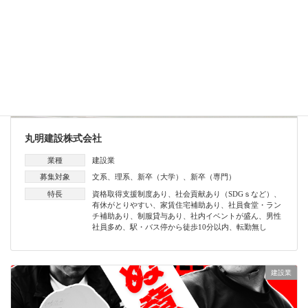
丸明建設株式会社
業種
建設業
募集対象
文系
、
理系
、
新卒（大学）
、
新卒（専門）
特長
資格取得支援制度あり
、
社会貢献あり（SDGｓなど）
、
有休がとりやすい
、
家賃住宅補助あり
、
社員食堂・ラン
チ補助あり
、
制服貸与あり
、
社内イベントが盛ん
、
男性
社員多め
、
駅・バス停から徒歩10分以内
、
転勤無し
建設業