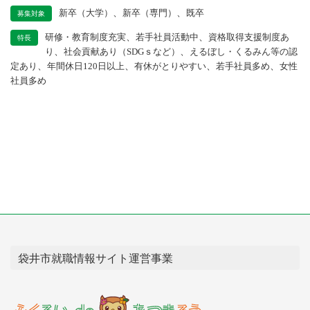
、
、
新卒（大学）
新卒（専門）
既卒
募集対象
、
、
研修・教育制度充実
若手社員活動中
資格取得支援制度あ
特長
、
、
り
社会貢献あり（SDGｓなど）
えるぼし・くるみん等の認
、
、
、
、
定あり
年間休日120日以上
有休がとりやすい
若手社員多め
女性
社員多め
袋井市就職情報サイト運営事業