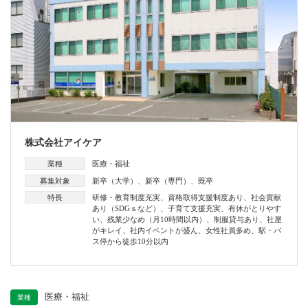
株式会社アイケア
業種
医療・福祉
募集対象
新卒（大学）
、
新卒（専門）
、
既卒
特長
研修・教育制度充実
、
資格取得支援制度あり
、
社会貢献
あり（SDGｓなど）
、
子育て支援充実
、
有休がとりやす
い
、
残業少なめ（月10時間以内）
、
制服貸与あり
、
社屋
がキレイ
、
社内イベントが盛ん
、
女性社員多め
、
駅・バ
ス停から徒歩10分以内
医療・福祉
業種