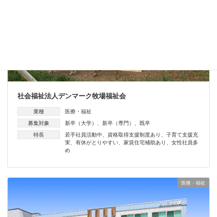
社会福祉法人デンマーク牧場福祉会
業種
医療・福祉
募集対象
新卒（大学）
、
新卒（専門）
、
既卒
特長
若手社員活動中
、
資格取得支援制度あり
、
子育て支援充
実
、
有休がとりやすい
、
家賃住宅補助あり
、
女性社員多
め
医療・福祉