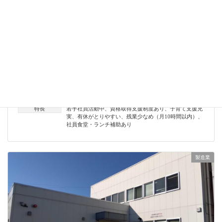
株式会社早川製作所
業種
製造業
募集対象
文系
、
高卒
、
理系
、
新卒（大学院）
、
新卒（大学）
、
新
卒（短大）
、
新卒（専門）
、
既卒
特長
若手社員活動中
、
資格取得支援制度あり
、
子育て支援充
実
、
有休がとりやすい
、
残業少なめ（月10時間以内）
、
社員食堂・ランチ補助あり
製造業