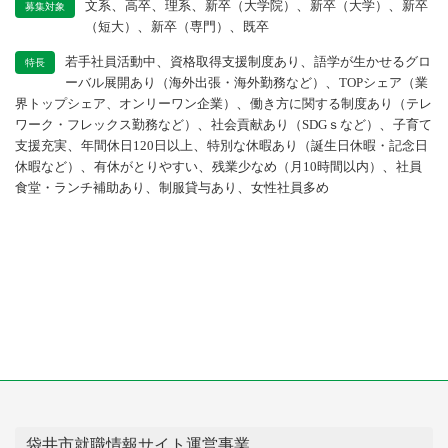
、
、
、
、
、
文系
高卒
理系
新卒（大学院）
新卒（大学）
新卒
募集対象
、
、
（短大）
新卒（専門）
既卒
、
、
若手社員活動中
資格取得支援制度あり
語学が生かせるグロ
特長
、
ーバル展開あり（海外出張・海外勤務など）
TOPシェア（業
、
界トップシェア、オンリーワン企業）
働き方に関する制度あり（テレ
、
、
ワーク・フレックス勤務など）
社会貢献あり（SDGｓなど）
子育て
、
、
支援充実
年間休日120日以上
特別な休暇あり（誕生日休暇・記念日
、
、
、
休暇など）
有休がとりやすい
残業少なめ（月10時間以内）
社員
、
、
食堂・ランチ補助あり
制服貸与あり
女性社員多め
袋井市就職情報サイト運営事業