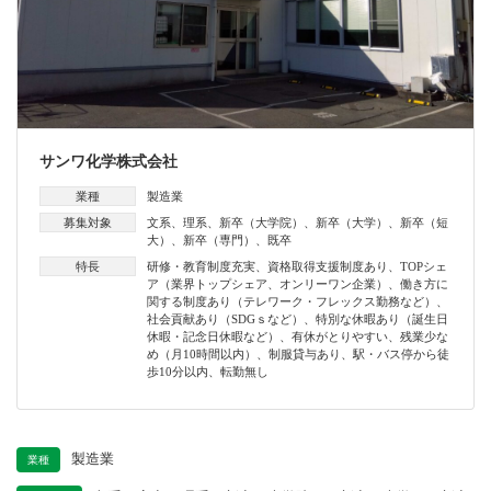
サンワ化学株式会社
業種
製造業
募集対象
文系
、
理系
、
新卒（大学院）
、
新卒（大学）
、
新卒（短
大）
、
新卒（専門）
、
既卒
特長
研修・教育制度充実
、
資格取得支援制度あり
、
TOPシェ
ア（業界トップシェア、オンリーワン企業）
、
働き方に
関する制度あり（テレワーク・フレックス勤務など）
、
社会貢献あり（SDGｓなど）
、
特別な休暇あり（誕生日
休暇・記念日休暇など）
、
有休がとりやすい
、
残業少な
め（月10時間以内）
、
制服貸与あり
、
駅・バス停から徒
歩10分以内
、
転勤無し
製造業
業種