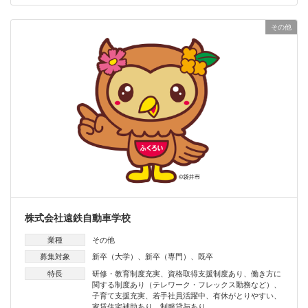
その他
株式会社遠鉄自動車学校
業種
その他
募集対象
新卒（大学）
、
新卒（専門）
、
既卒
特長
研修・教育制度充実
、
資格取得支援制度あり
、
働き方に
関する制度あり（テレワーク・フレックス勤務など）
、
子育て支援充実
、
若手社員活躍中
、
有休がとりやすい
、
家賃住宅補助あり
、
制服貸与あり