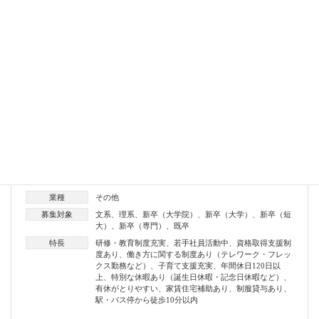
袋井市役所
業種
その他
募集対象
文系
、
理系
、
新卒（大学院）
、
新卒（大学）
、
新卒（短
大）
、
新卒（専門）
、
既卒
特長
研修・教育制度充実
、
若手社員活動中
、
資格取得支援制
度あり
、
働き方に関する制度あり（テレワーク・フレッ
クス勤務など）
、
子育て支援充実
、
年間休日120日以
上
、
特別な休暇あり（誕生日休暇・記念日休暇など）
、
有休がとりやすい
、
家賃住宅補助あり
、
制服貸与あり
、
駅・バス停から徒歩10分以内