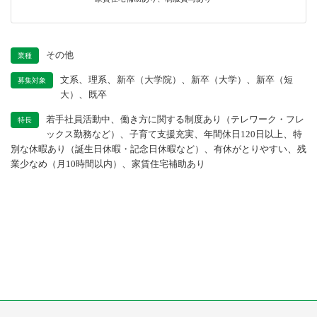
その他
業種
、
、
、
、
文系
理系
新卒（大学院）
新卒（大学）
新卒（短
募集対象
、
大）
既卒
、
若手社員活動中
働き方に関する制度あり（テレワーク・フレ
特長
、
、
、
ックス勤務など）
子育て支援充実
年間休日120日以上
特
、
、
別な休暇あり（誕生日休暇・記念日休暇など）
有休がとりやすい
残
、
業少なめ（月10時間以内）
家賃住宅補助あり