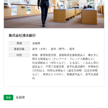
FAX
0537 – 24 – 5810
URL
https://www.sk-shinkin.co.jp/
株式会社清水銀行
業種
金融業
募集対象
新卒（大学）
、
新卒（専門）
、
既卒
特長
研修・教育制度充実
、
資格取得支援制度あり
、
働き方に
関する制度あり（テレワーク・フレックス勤務など）
、
社会貢献あり（SDGｓなど）
、
えるぼし・くるみん等の
認定あり
、
子育て支援充実
、
若手社員活躍中
、
年間休日
120日以上
、
特別な休暇あり（誕生日休暇・記念日休暇
など）
、
有休がとりやすい
、
制服貸与あり
、
若手社員多
め
金融業
業種