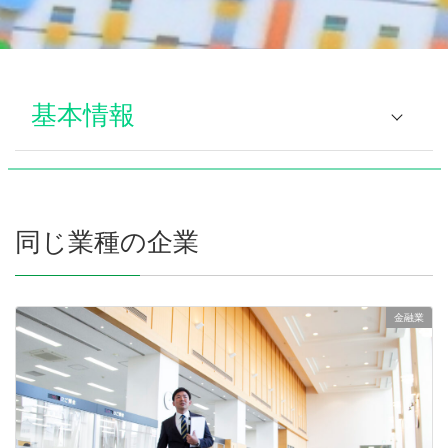
基本情報
企業名
島田掛川信用金庫
フリガナ
シマダカケガワシンヨウキ
ンコ
同じ業種の企業
所在地 郵便番号
436 – 8651
住所
掛川市亀の甲 ２丁目２０３
金融業
担当者部署
人事部
担当者名
松浦 利幸
メールアドレス
sksb0710@sk-shinkin.co.jp
電話番号
0537 – 24 – 6713