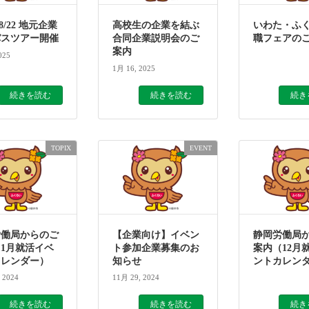
～8/22 地元企業
高校生の企業を結ぶ
いわた・ふ
バスツアー開催
合同企業説明会のご
職フェアの
案内
025
1月 16, 2025
続きを読む
続きを読む
続き
TOPIX
EVENT
労働局からのご
【企業向け】イベン
静岡労働局
1月就活イベ
ト参加企業募集のお
案内（12月
カレンダー）
知らせ
ントカレン
 2024
11月 29, 2024
続きを読む
続きを読む
続き