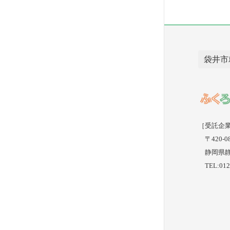
ジ
送
り
袋井市
［受託企
〒420-08
静岡県静岡
TEL:0120